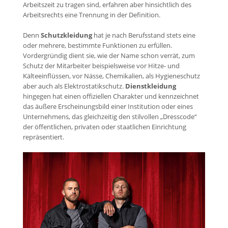
Arbeitszeit zu tragen sind, erfahren aber hinsichtlich des
Arbeitsrechts eine Trennung in der Definition.
Denn
Schutzkleidung
hat je nach Berufsstand stets eine
oder mehrere, bestimmte Funktionen zu erfüllen.
Vordergründig dient sie, wie der Name schon verrät, zum
Schutz der Mitarbeiter beispielsweise vor Hitze- und
Kälteeinflüssen, vor Nässe, Chemikalien, als Hygieneschutz
aber auch als Elektrostatikschutz.
Dienstkleidung
hingegen hat einen offiziellen Charakter und kennzeichnet
das äußere Erscheinungsbild einer Institution oder eines
Unternehmens, das gleichzeitig den stilvollen „Dresscode“
der öffentlichen, privaten oder staatlichen Einrichtung
repräsentiert.