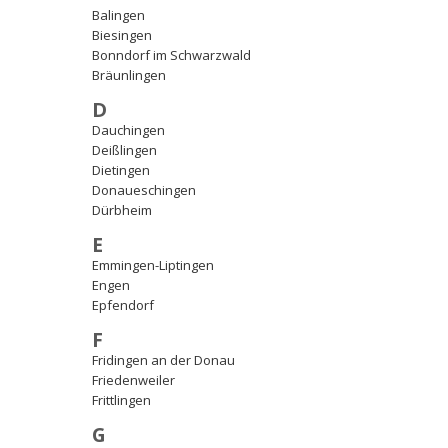
Balingen
Biesingen
Bonndorf im Schwarzwald
Bräunlingen
D
Dauchingen
Deißlingen
Dietingen
Donaueschingen
Dürbheim
E
Emmingen-Liptingen
Engen
Epfendorf
F
Fridingen an der Donau
Friedenweiler
Frittlingen
G