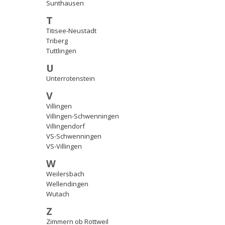
Sunthausen
T
Titisee-Neustadt
Triberg
Tuttlingen
U
Unterrotenstein
V
Villingen
Villingen-Schwenningen
Villingendorf
VS-Schwenningen
VS-Villingen
W
Weilersbach
Wellendingen
Wutach
Z
Zimmern ob Rottweil