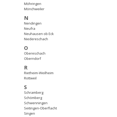
Möhringen
Mönchweiler
N
Nendingen
Neufra
Neuhausen ob Eck
Niedereschach
O
Obereschach
Oberndorf
R
Rietheim-Weilheim
Rottweil
S
Schramberg
Schömberg
Schwenningen
Seitingen-Oberflacht
Singen