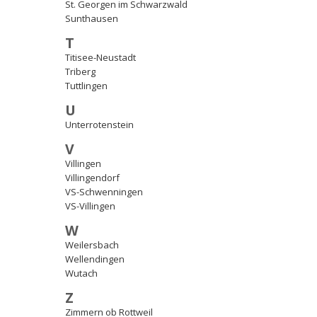
St. Georgen im Schwarzwald
Sunthausen
T
Titisee-Neustadt
Triberg
Tuttlingen
U
Unterrotenstein
V
Villingen
Villingendorf
VS-Schwenningen
VS-Villingen
W
Weilersbach
Wellendingen
Wutach
Z
Zimmern ob Rottweil