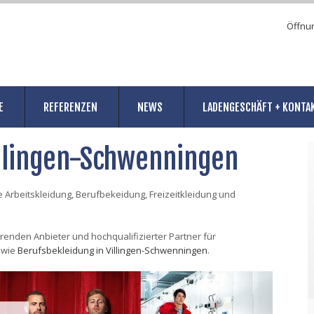
Öffnu
E
REFERENZEN
NEWS
LADENGESCHÄFT + KONTA
illingen-Schwenningen
 Arbeitskleidung, Berufbekeidung, Freizeitkleidung und
ührenden Anbieter und hochqualifizierter Partner für
owie
Berufsbekleidung in Villingen-Schwenningen
.